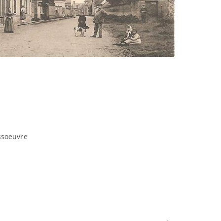
ssoeuvre
ent Agricole